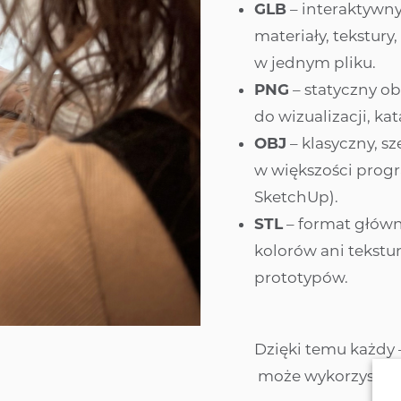
y h
 3
lambda y m
sic biss – 4
sofa modułowa
sic biss – 5
sic biss – 5
madura h
sofa modułowa
sq
GLB
– interaktywny
smart − pufa
smart − śr
materiały, tekstury
swing h lux
mistral
swing m
mistral int
Zobacz nowości produktowe
w jednym pliku.
nordic
now
PNG
– statyczny ob
penny m
phil
do wizualizacji, ka
sig
sig y
OBJ
– klasyczny, s
turan
vello
w większości progr
SketchUp).
veyron y
STL
– format główn
kolorów ani tekstur
prototypów.
Dzięki temu każdy 
może wykorzystać m