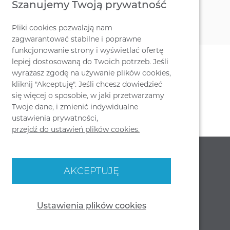
Szanujemy Twoją prywatność
Pliki cookies pozwalają nam
zagwarantować stabilne i poprawne
funkcjonowanie strony i wyświetlać ofertę
lepiej dostosowaną do Twoich potrzeb. Jeśli
wyrażasz zgodę na używanie plików cookies,
kliknij "Akceptuję". Jeśli chcesz dowiedzieć
się więcej o sposobie, w jaki przetwarzamy
Twoje dane, i zmienić indywidualne
ustawienia prywatności,
przejdź do ustawień plików cookies.
SOCIAL MEDIA
NASZA SIEDZIBA
AKCEPTUJĘ
MJ DESIGN
WIENIEC, UL. PARKOWA 29
87 - 880 BRZEŚĆ KUJAWSKI
Ustawienia plików cookies