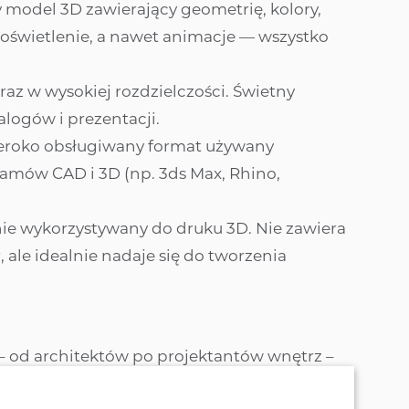
sigma
madura m
stille
 model 3D zawierający geometrię, kolory,
odek
, oświetlenie, a nawet animacje — wszystko
swing m lux
mistral plus
passion
raz w wysokiej rozdzielczości. Świetny
pop
talogów i prezentacji.
thor
zeroko obsługiwany format używany
vello y
amów CAD i 3D (np. 3ds Max, Rhino,
ie wykorzystywany do druku 3D. Nie zawiera
, ale idealnie nadaje się do tworzenia
– od architektów po projektantów wnętrz –
odel dokładnie tak, jak potrzebuje ✏️🖥️