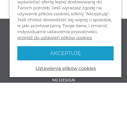
wyświetlać ofertę lepiej dostosowaną do
Twoich potrzeb. Jeśli wyrażasz zgodę na
używanie plików cookies, kliknij "Akceptuję".
Jeśli chcesz dowiedzieć się więcej o sposobie,
w jaki przetwarzamy Twoje dane, i zmienić
indywidualne ustawienia prywatności,
przejdź do ustawień plików cookies.
AKCEPTUJĘ
Ustawienia plików cookies
NASZA SIEDZIBA
MJ DESIGN
WIENIEC, UL. PARKOWA 29
87 - 880 BRZEŚĆ KUJAWSKI
© 2026 MJ Design Wszelkie prawa zastrzeżone
Polityka prywatności i cookies
Created with passion: