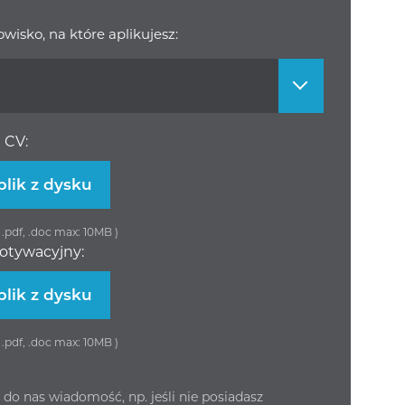
wisko, na które aplikujesz:
 CV:
plik z dysku
g, .pdf, .doc max: 10MB )
motywacyjny:
plik z dysku
g, .pdf, .doc max: 10MB )
do nas wiadomość, np. jeśli nie posiadasz