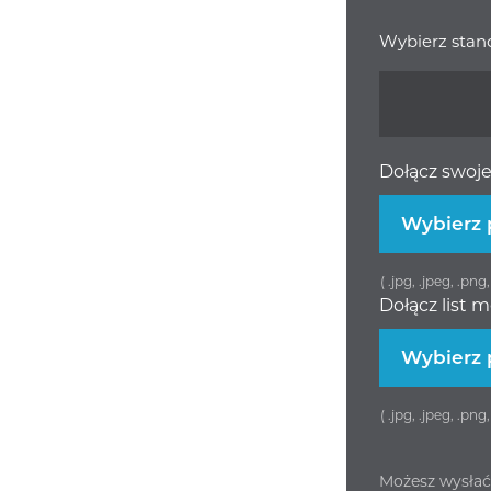
Wybierz stano
Dołącz swoje
Wybierz 
( .jpg, .jpeg, .pn
Dołącz list 
Wybierz 
( .jpg, .jpeg, .pn
Możesz wysłać 