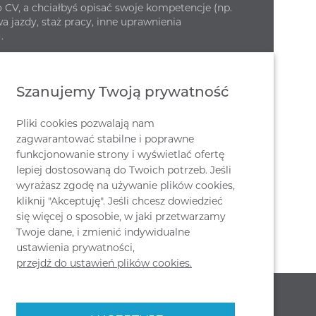
CV, a chciałbyś opisać swoje kompetencje (np.
a jazdy, staż pracy, inne uprawnienia
.
Szanujemy Twoją prywatność
 zgodę na przetwarzanie moich danych
h zawartych w mojej ofercie pracy
Pliki cookies pozwalają nam
 prywatności
zagwarantować stabilne i poprawne
funkcjonowanie strony i wyświetlać ofertę
lepiej dostosowaną do Twoich potrzeb. Jeśli
wyrażasz zgodę na używanie plików cookies,
kliknij "Akceptuję". Jeśli chcesz dowiedzieć
się więcej o sposobie, w jaki przetwarzamy
Twoje dane, i zmienić indywidualne
ustawienia prywatności,
przejdź do ustawień plików cookies.
SOCIAL MEDIA
NASZA SIEDZIBA