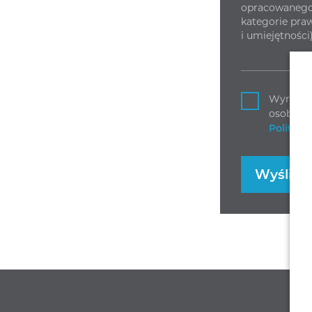
opracowanego 
kategorie praw
i umiejętności)
Wyrażam
osobowyc
Polityka
Wyślij