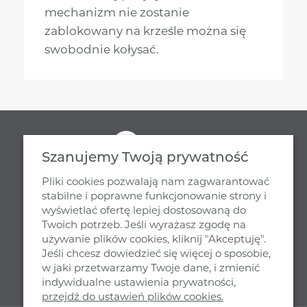
mechanizm nie zostanie
zablokowany na krześle można się
swobodnie kołysać.
Szanujemy Twoją prywatność
Pliki cookies pozwalają nam zagwarantować
stabilne i poprawne funkcjonowanie strony i
wyświetlać ofertę lepiej dostosowaną do
Twoich potrzeb. Jeśli wyrażasz zgodę na
NASZA SIEDZIBA
używanie plików cookies, kliknij "Akceptuję".
Jeśli chcesz dowiedzieć się więcej o sposobie,
MJ DESIGN
w jaki przetwarzamy Twoje dane, i zmienić
WIENIEC, UL. PARKOWA 29
indywidualne ustawienia prywatności,
87 - 880 BRZEŚĆ KUJAWSKI
przejdź do ustawień plików cookies.