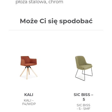
płoza stalowa, chrom
Może Ci się spodobać
KALI
SIC BISS –
5
KALI –
F4/WDP
SIC BISS
- 5 - SMF