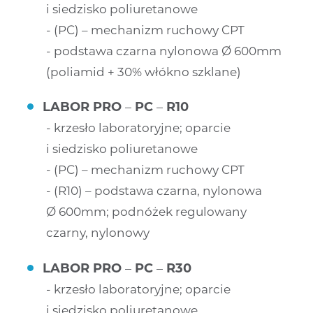
i siedzisko poliuretanowe
(PC) – mechanizm ruchowy CPT
podstawa czarna nylonowa Ø 600mm
(poliamid + 30% włókno szklane)
LABOR PRO
–
PC
–
R10
krzesło laboratoryjne; oparcie
i siedzisko poliuretanowe
(PC) – mechanizm ruchowy CPT
(R10) – podstawa czarna, nylonowa
Ø 600mm; podnóżek regulowany
czarny, nylonowy
LABOR PRO
–
PC
–
R30
krzesło laboratoryjne; oparcie
i siedzisko poliuretanowe