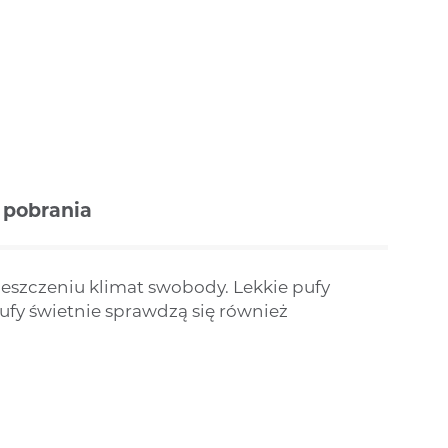
sigma
madura m
stille
odek
swing m lux
mistral plus
passion
pop
thor
vello y
do pobrania
szczeniu klimat swobody. Lekkie pufy
ufy świetnie sprawdzą się również