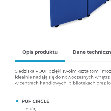
lambda 
sic biss –
swing h
makary
swing y
mona
penny h
royce
time
opis produktu
dane technicz
veyron
Siedziska POUF dzięki swoim kształtom i mo
idealnie nadają się do nowoczesnych wnętrz 
w centrach handlowych, bibliotekach oraz lo
PUF CIRCLE
pufa,